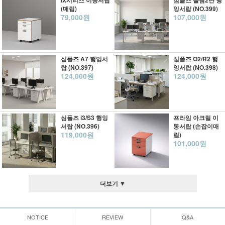
IX시리즈 이동서랍
심플즈 슬림2단 행
(매립)
잉서랍 (NO.399)
79,000원
107,000원
심플즈 A7 행잉서
심플즈 O2/R2 행
랍 (NO.397)
잉서랍 (NO.398)
124,000원
124,000원
심플즈 i3/S3 행잉
프라임 아크릴 이
서랍 (NO.396)
동서랍 (손잡이매
119,000원
립)
101,000원
더보기 ▼
NOTICE
REVIEW
Q&A