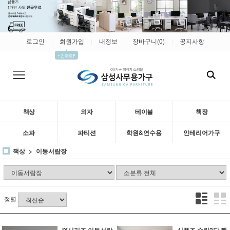
로그인
회원가입
내정보
장바구니(
0
)
공지사항
|
|
|
|
▲
+2,000P
책상
의자
테이블
책장
소파
파티션
학원&연수용
인테리어가구
책상
이동서랍장
정렬