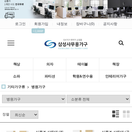
로그인
회원가입
내정보
장바구니(
0
)
공지사항
|
|
|
|
▲
+2,000P
책상
의자
테이블
책장
소파
파티션
학원&연수용
인테리어가구
기타가구류
병원가구
정렬