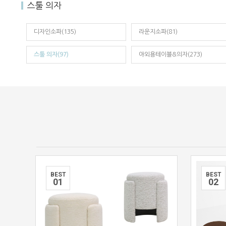
스툴 의자
디자인소파(135)
라운지소파(81)
스툴 의자(97)
야외용테이블&의자(273)
BEST
BEST
0
1
0
2