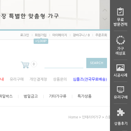
로그인
회원가입
마이페이지
장바구니 /
0
주문조회
+5,000P
0
안내
유리구매
개인결제창
상품문의
심플즈(전국무료배송)
파일박스
범일금고
기타가구류
특가상품
>
>
Home
인테리어가구
스툴 의자