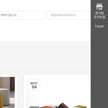
빠테이블(54)
라탄&우드의자(301)
TODAY
BEST
0
4