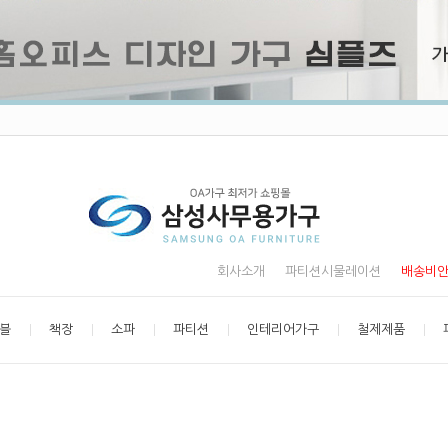
회사소개
파티션시물레이션
배송비
블
책장
소파
파티션
인테리어가구
철제제품