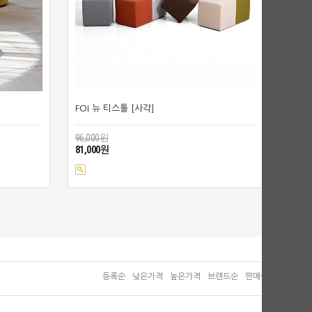
FOI 뉴 티스툴 [사각]
96,000원
81,000원
등록순
낮은가격
높은가격
브랜드순
판매순