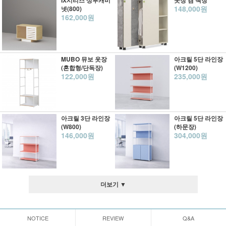
IX시리즈 상부캐비
옷장 겸 책장
148,000원
넷(800)
162,000원
MUBO 뮤보 옷장
아크릴 5단 라인장
(혼합형/단독장)
(W1200)
122,000원
235,000원
아크릴 3단 라인장
아크릴 5단 라인장
(W800)
(하문장)
146,000원
304,000원
더보기 ▼
NOTICE
REVIEW
Q&A