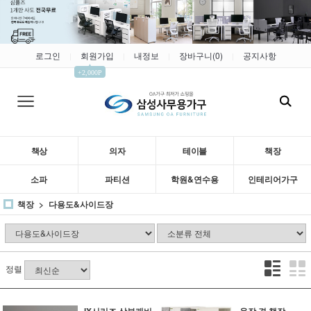
로그인
회원가입
내정보
장바구니(
0
)
공지사항
|
|
|
|
▲
+2,000P
책상
의자
테이블
책장
소파
파티션
학원&연수용
인테리어가구
책장
다용도&사이드장
정렬