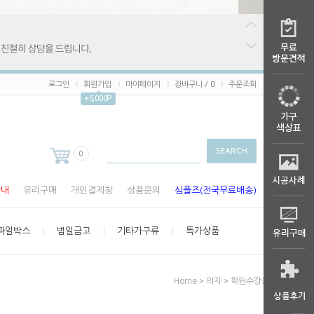
로그인
회원가입
마이페이지
장바구니 /
0
주문조회
+5,000P
0
안내
유리구매
개인결제창
상품문의
심플즈(전국무료배송)
파일박스
범일금고
기타가구류
특가상품
>
>
Home
의자
학원수강용의자