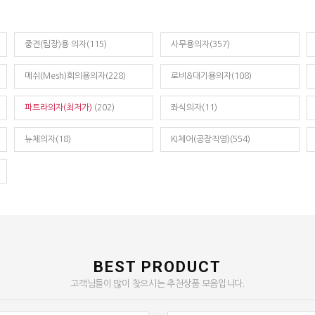
중견(팀장)용 의자(115)
사무용의자(357)
메쉬(Mesh)회의용의자(228)
로비&대기용의자(108)
파트라의자(최저가)
(202)
좌식의자(11)
뉴체의자(18)
KI체어(공장직영)(554)
BEST PRODUCT
고객님들이 많이 찾으시는 추천상품 모음입니다.