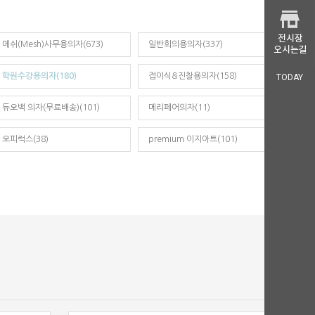
메쉬(Mesh)사무용의자(673)
일반회의용의자(337)
학원수강용의자(180)
접이식&진찰용의자(158)
TODAY
듀오백 의자(무료배송)(101)
메리페어의자(11)
오피럭스(38)
premium 이지아트(101)