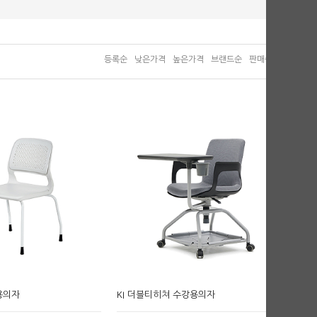
등록순
낮은가격
높은가격
브랜드순
판매순
용의자
KI 더블티히쳐 수강용의자