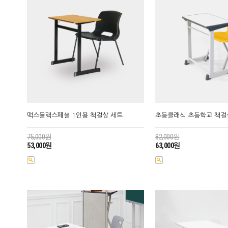
맥스블랙스페셜 1인용 책걸상 세트
초등클래식 초등학교 책걸
75,000원
82,000원
53,000원
63,000원