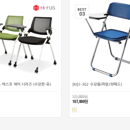
BEST
0
3
16 엑스코 체어 시리즈 (수강판-유)
[KI]S-302 수강용(파랑/좌패드)
121,000원
107,000원