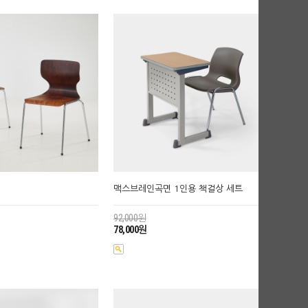
맥스브레인곡면 1인용 책걸상 세트
92,000원
78,000원