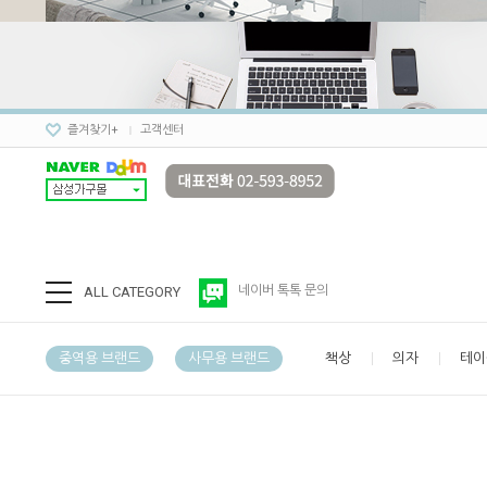
즐겨찾기+
고객센터
ALL CATEGORY
네이버 톡톡 문의
중역용 브랜드
사무용 브랜드
책상
의자
테이