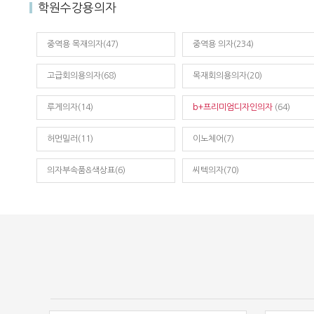
학원수강용의자
중역용 목재의자(47)
중역용 의자(234)
고급회의용의자(68)
목재회의용의자(20)
루게의자(14)
b+프리미엄디자인의자
(64)
허먼밀러(11)
이노체어(7)
의자부속품&색상표(6)
씨텍의자(70)