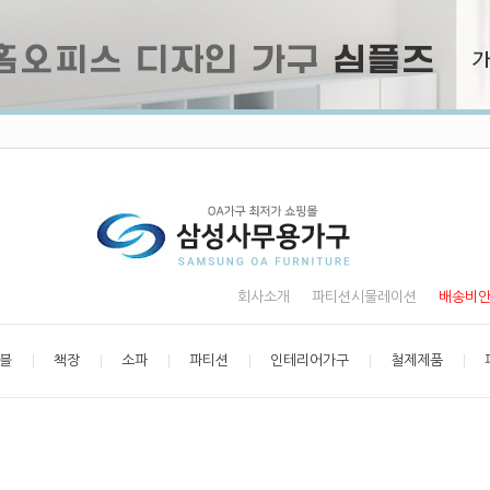
회사소개
파티션시물레이션
배송비
블
책장
소파
파티션
인테리어가구
철제제품