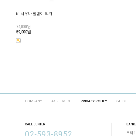
KI 사우나 발받이 의자
74,000원
59,000원
COMPANY
AGREEMENT
PRIVACY POLICY
GUIDE
CALL CENTER
BANK
02-593-8952
우리 1