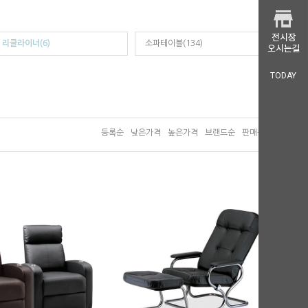
리클라이너(6)
소파테이블(134)
TODAY
등록순
낮은가격
높은가격
브랜드순
판매순