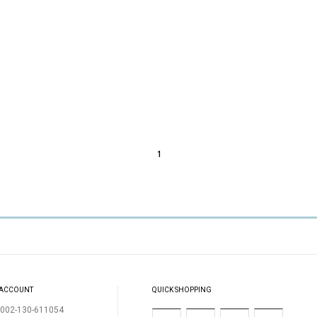
1
 ACCOUNT
QUICK SHOPPING
002-130-611054