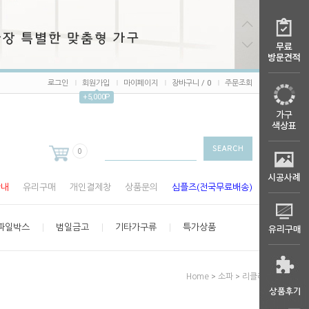
로그인
회원가입
마이페이지
장바구니 /
0
주문조회
+5,000P
0
안내
유리구매
개인결제창
상품문의
심플즈(전국무료배송)
파일박스
범일금고
기타가구류
특가상품
>
>
Home
소파
리클라이너