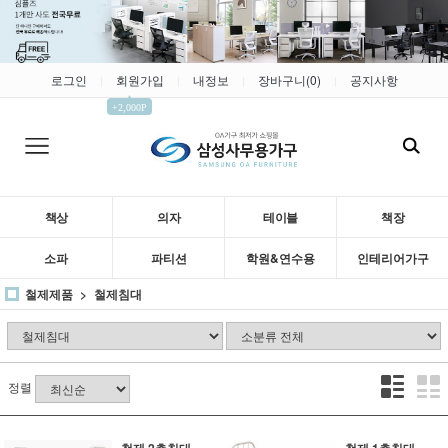
로그인
회원가입
내정보
장바구니(
0
)
공지사항
|
|
|
|
▲
+2,000P
책상
의자
테이블
책장
소파
파티션
학원&연수용
인테리어가구
철제제품
철제침대
정렬