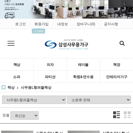
로그인
회원가입
내정보
장바구니(
0
)
공지사항
|
|
|
|
▲
+2,000P
책상
의자
테이블
책장
소파
파티션
학원&연수용
인테리어가구
책상
사무용L형퍼즐책상
정렬