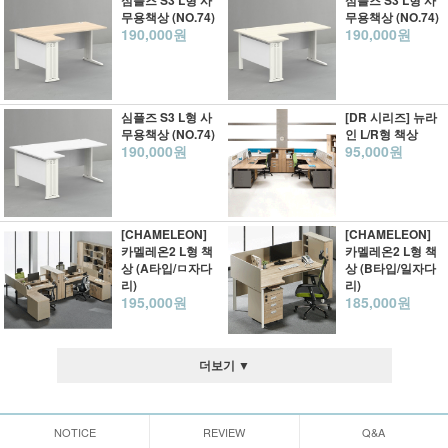
심플즈 S3 L형 사
심플즈 S3 L형 사
무용책상 (NO.74)
무용책상 (NO.74)
190,000원
190,000원
심플즈 S3 L형 사
[DR 시리즈] 뉴라
무용책상 (NO.74)
인 L/R형 책상
190,000원
95,000원
[CHAMELEON]
[CHAMELEON]
카멜레온2 L형 책
카멜레온2 L형 책
상 (A타입/ㅁ자다
상 (B타입/일자다
리)
리)
195,000원
185,000원
더보기 ▼
NOTICE
REVIEW
Q&A