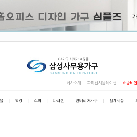
회사소개
파티션시물레이션
배송비
블
책장
소파
파티션
인테리어가구
철제제품