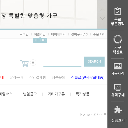
로그인
회원가입
마이페이지
장바구니 /
0
주문조회
+5,000P
0
안내
유리구매
개인결제창
상품문의
심플즈(전국무료배송)
파일박스
범일금고
기타가구류
특가상품
>
>
Home
의자
루게의자