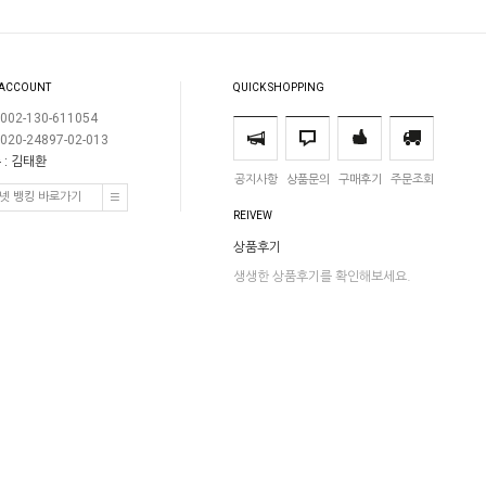
 ACCOUNT
QUICK SHOPPING
002-130-611054
020-24897-02-013
 : 김태환
공지사항
상품문의
구매후기
주문조회
넷 뱅킹 바로가기
REIVEW
상품후기
생생한 상품후기를 확인해보세요.
3-8952 / FAX : 02)593-8720
AIL :
tyty3737@naver.com