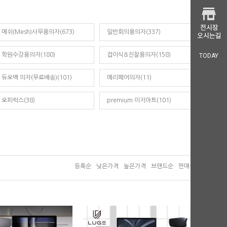
메쉬(Mesh)사무용의자(673)
일반회의용의자(337)
학원수강용의자(180)
접이식&진찰용의자(158)
TODAY
듀오백 의자(무료배송)(101)
메리페어의자(11)
오피럭스(38)
premium 이지아트(101)
등록순
낮은가격
높은가격
브랜드순
판매순