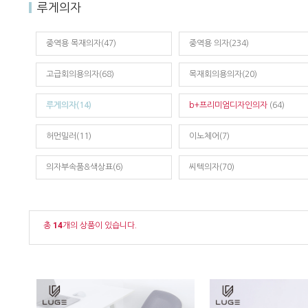
루게의자
중역용 목재의자(47)
중역용 의자(234)
고급회의용의자(68)
목재회의용의자(20)
루게의자(14)
b+프리미엄디자인의자
(64)
허먼밀러(11)
이노체어(7)
의자부속품&색상표(6)
씨텍의자(70)
총
14
개의 상품이 있습니다.