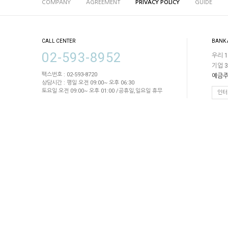
COMPANY
AGREEMENT
PRIVACY POLICY
GUIDE
CALL CENTER
BANK
02-593-8952
우리 1
기업 3
팩스번호 : 02-593-8720
예금주
상담시간 : 평일 오전 09:00~ 오후 06:30
토요일 오전 09:00~ 오후 01:00 /공휴일,일요일 휴무
인터
COMPANY : 삼성OA퍼니쳐 / OWNER : 김태환 / CALL CENTER : 02-59
ADDRESS : 서울시 서초구 방배동 782-1 1층~B1층(동작대로 194) / E-M