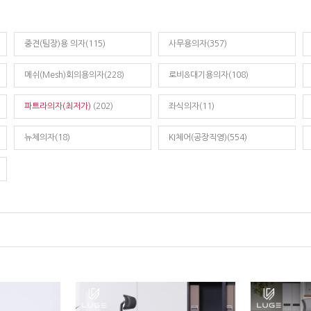
중견(팀장)용 의자(115)
사무용의자(357)
메쉬(Mesh)회의용의자(228)
로비&대기용의자(108)
파트라의자(최저가)
(202)
좌식의자(11)
뉴체의자(18)
KI체어(공장직영)(554)