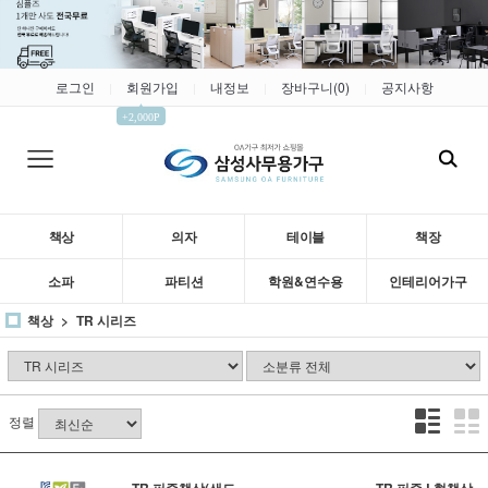
로그인
회원가입
내정보
장바구니(
0
)
공지사항
|
|
|
|
▲
+2,000P
책상
의자
테이블
책장
소파
파티션
학원&연수용
인테리어가구
책상
TR 시리즈
정렬