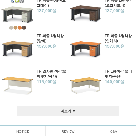
TR 퍼즐책상(샌드
TR 퍼즐 L형책상
그레이)
(오크샤모니)
137,000원
137,000원
TR 퍼즐 L형책상
TR 퍼즐 L형책상
(망비)
(연체리)
137,000원
137,000원
TR 일자형 책상(멀
TR L형책상(멀티
티엣지/국산)
엣지/국산)
115,000원
140,000원
더보기 ▼
NOTICE
REVIEW
Q&A