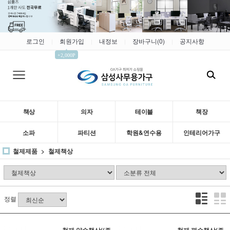
로그인
회원가입
내정보
장바구니(
0
)
공지사항
|
|
|
|
▲
+2,000P
책상
의자
테이블
책장
소파
파티션
학원&연수용
인테리어가구
철제제품
철제책상
정렬