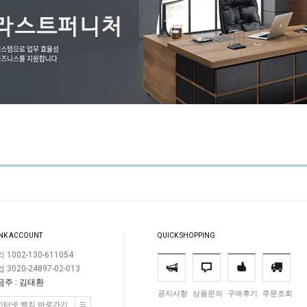
NK ACCOUNT
QUICK SHOPPING
 1002-130-611054
 3020-24897-02-013
금주 : 김태환
공지사항
상품문의
구매후기
주문조회
인터넷 뱅킹 바로가기