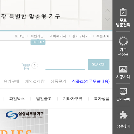
로그인
회원가입
마이페이지
장바구니 /
0
주문조회
+5,000P
0
유리구매
개인결제창
상품문의
심플즈(전국무료배송)
파일박스
범일금고
기타가구류
특가상품