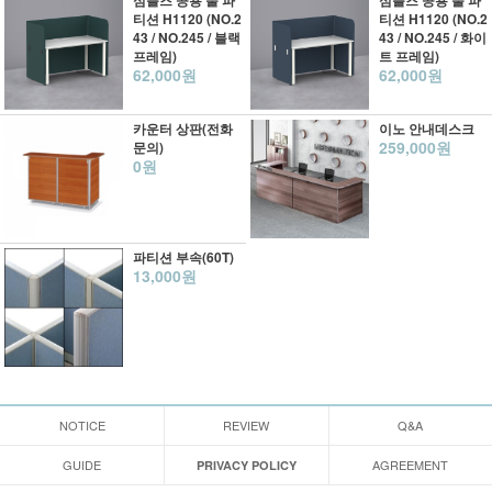
심플즈 공용 풀 파
심플즈 공용 풀 파
티션 H1120 (NO.2
티션 H1120 (NO.2
43 / NO.245 / 블랙
43 / NO.245 / 화이
프레임)
트 프레임)
62,000원
62,000원
카운터 상판(전화
이노 안내데스크
259,000원
문의)
0원
파티션 부속(60T)
13,000원
NOTICE
REVIEW
Q&A
GUIDE
AGREEMENT
PRIVACY POLICY