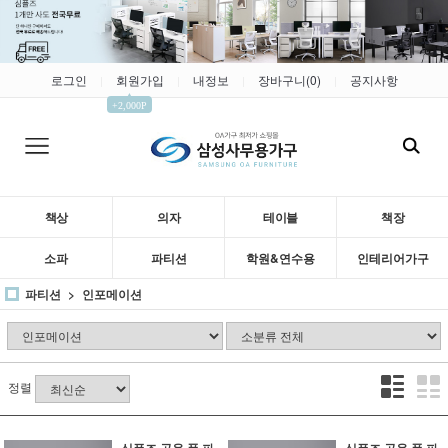
로그인
회원가입
내정보
장바구니(
0
)
공지사항
|
|
|
|
▲
+2,000P
책상
의자
테이블
책장
소파
파티션
학원&연수용
인테리어가구
파티션
인포메이션
정렬