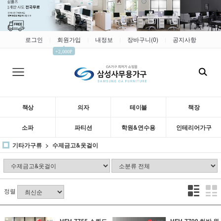
로그인
회원가입
내정보
장바구니(
0
)
공지사항
|
|
|
|
▲
+2,000P
책상
의자
테이블
책장
소파
파티션
학원&연수용
인테리어가구
기타가구류
수제금고&옷걸이
정렬