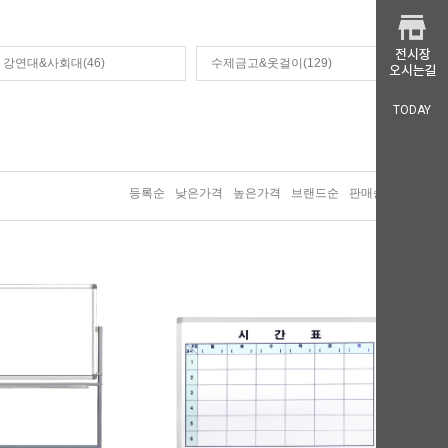
강연대&사회대(46)
수제금고&옷걸이(129)
TODAY
등록순
낮은가격
높은가격
브랜드순
판매순