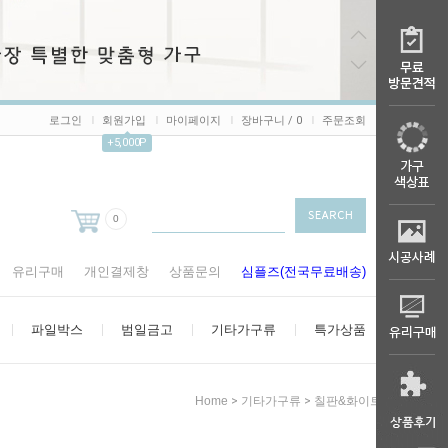
로그인
회원가입
마이페이지
장바구니 /
0
주문조회
+5,000P
0
유리구매
개인결제창
상품문의
심플즈(전국무료배송)
파일박스
범일금고
기타가구류
특가상품
>
>
Home
기타가구류
칠판&화이트보드