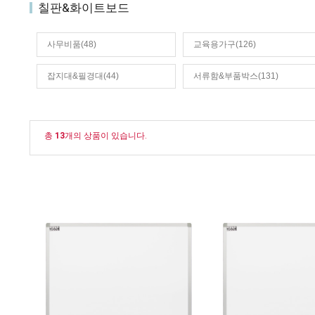
칠판&화이트보드
사무비품(48)
교육용가구(126)
잡지대&필경대(44)
서류함&부품박스(131)
총
13
개의 상품이 있습니다.