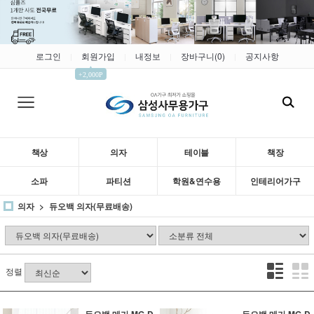
로그인
회원가입
내정보
장바구니(
0
)
공지사항
|
|
|
|
▲
+2,000P
책상
의자
테이블
책장
소파
파티션
학원&연수용
인테리어가구
의자
듀오백 의자(무료배송)
정렬