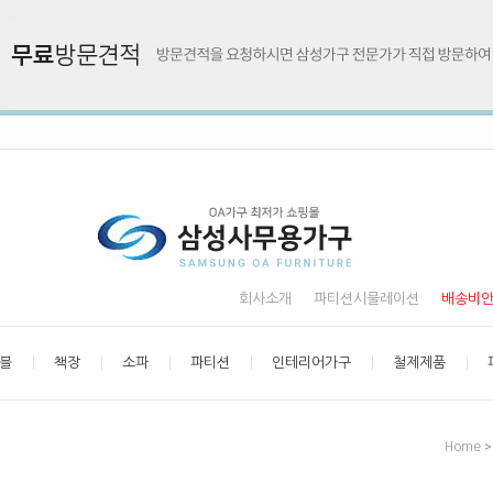
회사소개
파티션시물레이션
배송비
블
책장
소파
파티션
인테리어가구
철제제품
Home