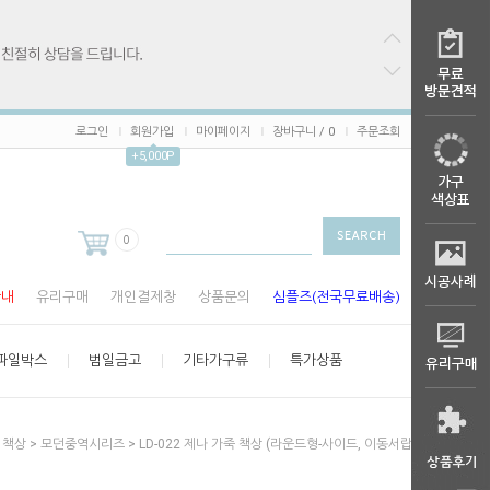
로그인
회원가입
마이페이지
장바구니 /
0
주문조회
+5,000P
0
안내
유리구매
개인결제창
상품문의
심플즈(전국무료배송)
파일박스
범일금고
기타가구류
특가상품
>
>
> LD-022 제나 가죽 책상 (라운드형-사이드, 이동서랍 별도)
책상
모던중역시리즈