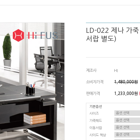
LD-022 제나 가
서랍 별도)
제조사
HI
소비자가격
1,480,000원
판매가격
1,233,000원
기본옵션
사이즈
가죽패드
이동서랍
사이드 책상