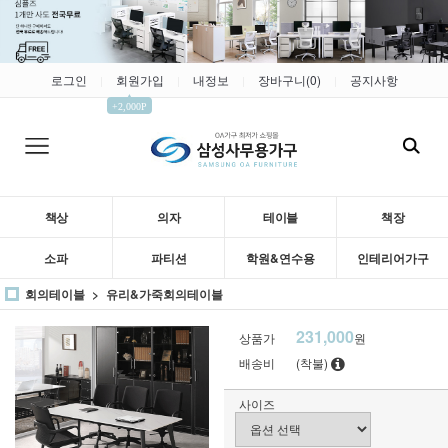
로그인
회원가입
내정보
장바구니(
0
)
공지사항
|
|
|
|
▲
+2,000P
책상
의자
테이블
책장
소파
파티션
학원&연수용
인테리어가구
회의테이블
유리&가죽회의테이블
231,000
상품가
원
배송비
(착불)
사이즈