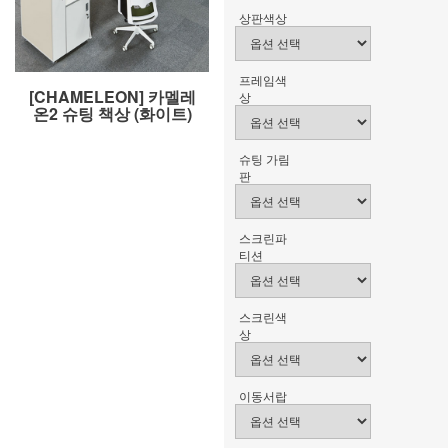
상판색상
프레임색
[CHAMELEON] 카멜레
상
온2 슈팅 책상 (화이트)
슈팅 가림
판
스크린파
티션
스크린색
상
이동서랍