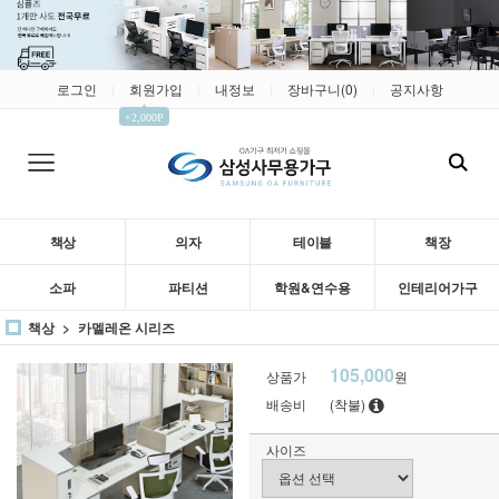
로그인
회원가입
내정보
장바구니(
0
)
공지사항
|
|
|
|
▲
+2,000P
책상
의자
테이블
책장
소파
파티션
학원&연수용
인테리어가구
책상
카멜레온 시리즈
105,000
상품가
원
배송비
(착불)
사이즈