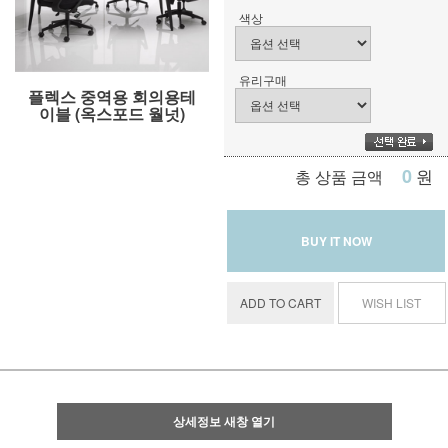
색상
유리구매
플렉스 중역용 회의용테
이블 (옥스포드 월넛)
0
원
총 상품 금액
BUY IT NOW
ADD TO CART
WISH LIST
상세정보 새창 열기