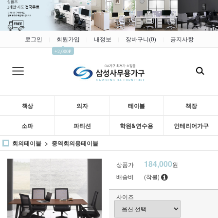
로그인
회원가입
내정보
장바구니(
0
)
공지사항
|
|
|
|
▲
+2,000P
책상
의자
테이블
책장
소파
파티션
학원&연수용
인테리어가구
회의테이블
중역회의용테이블
184,000
상품가
원
배송비
(착불)
사이즈