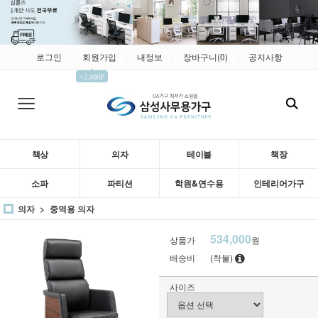
로그인
회원가입
내정보
장바구니(
0
)
공지사항
|
|
|
|
▲
+2,000P
책상
의자
테이블
책장
소파
파티션
학원&연수용
인테리어가구
의자
중역용 의자
534,000
상품가
원
배송비
(착불)
사이즈