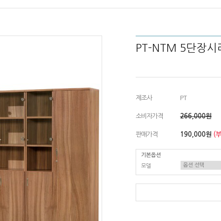
PT-NTM 5단장시
제조사
PT
소비자가격
266,000원
판매가격
190,000원
(
기본옵션
모델