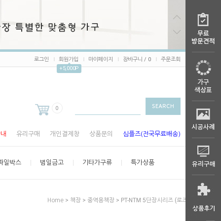
로그인
회원가입
마이페이지
장바구니 /
0
주문조회
+5,000P
0
안내
유리구매
개인결제창
상품문의
심플즈(전국무료배송)
파일박스
범일금고
기타가구류
특가상품
>
>
> PT-NTM 5단장시리즈 (로즈오크)
Home
책장
중역용책장