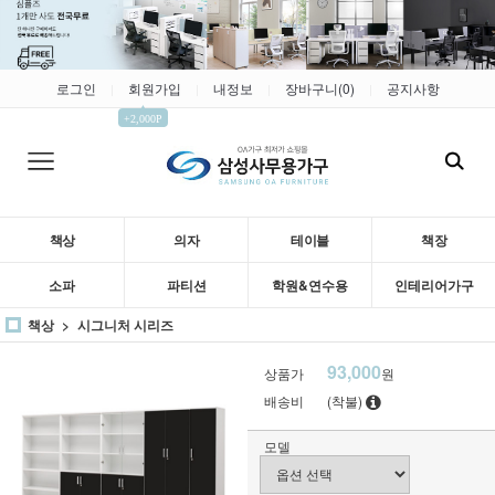
로그인
회원가입
내정보
장바구니(
0
)
공지사항
|
|
|
|
▲
+2,000P
책상
의자
테이블
책장
소파
파티션
학원&연수용
인테리어가구
책상
시그니처 시리즈
93,000
상품가
원
배송비
(착불)
모델