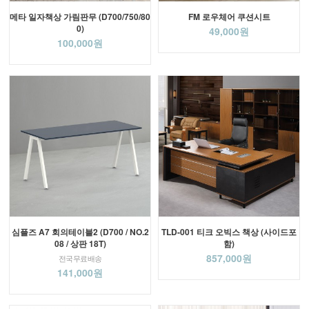
메타 일자책상 가림판무 (D700/750/80
FM 로우체어 쿠션시트
0)
49,000원
100,000원
심플즈 A7 회의테이블2 (D700 / NO.2
TLD-001 티크 오빅스 책상 (사이드포
08 / 상판 18T)
함)
857,000원
전국무료배송
141,000원