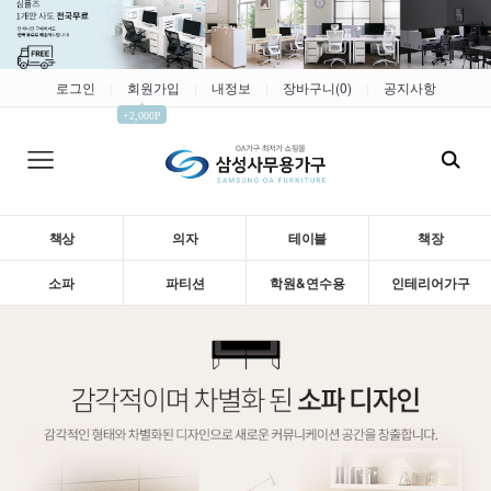
로그인
회원가입
내정보
장바구니(
0
)
공지사항
|
|
|
|
▲
+2,000P
책상
의자
테이블
책장
소파
파티션
학원&연수용
인테리어가구