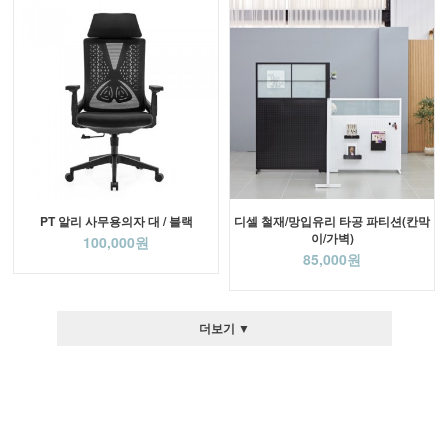
PT 알리 사무용의자 대 / 블랙
디셀 철재/망입유리 타공 파티션(칸막
이/가벽)
100,000원
85,000원
더보기 ▼