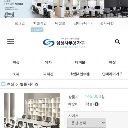
로그인
회원가입
내정보
장바구니(
0
)
공지사항
|
|
|
|
▲
+2,000P
책상
의자
테이블
책장
소파
파티션
학원&연수용
인테리어가구
책상
멜론 시리즈
145,000
상품가
원
배송비
(착불)
사이즈