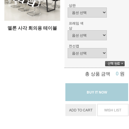
상판
프레임 색
멜론 사각 회의용 테이블
상
전선캡
0
원
총 상품 금액
BUY IT NOW
ADD TO CART
WISH LIST