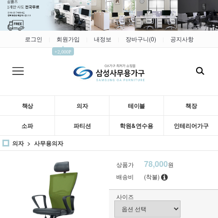
로그인
회원가입
내정보
장바구니(
0
)
공지사항
|
|
|
|
▲
+2,000P
책상
의자
테이블
책장
소파
파티션
학원&연수용
인테리어가구
의자
사무용의자
78,000
상품가
원
배송비
(착불)
사이즈