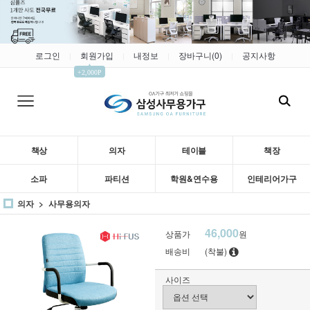
로그인
회원가입
내정보
장바구니(
0
)
공지사항
|
|
|
|
▲
+2,000P
책상
의자
테이블
책장
소파
파티션
학원&연수용
인테리어가구
의자
사무용의자
46,000
상품가
원
배송비
(착불)
사이즈