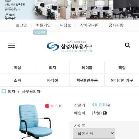
로그인
회원가입
내정보
장바구니(
0
)
공지사항
|
|
|
|
▲
+2,000P
책상
의자
테이블
책장
소파
파티션
학원&연수용
인테리어가구
의자
사무용의자
46,000
상품가
원
배송비
(착불)
사이즈