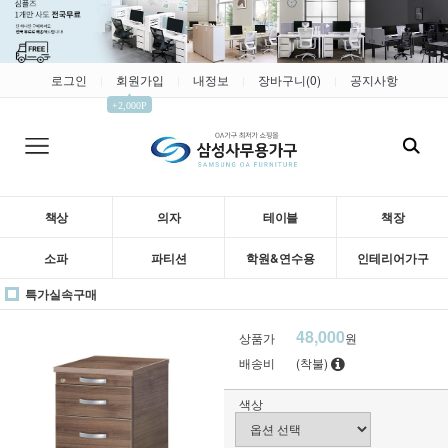
로그인
회원가입
내정보
장바구니(
0
)
공지사항
|
|
|
|
▲
+2,000P
책상
의자
테이블
책장
소파
파티션
학원&연수용
인테리어가구
특가실속구매
48,000
상품가
원
배송비
(착불)
색상