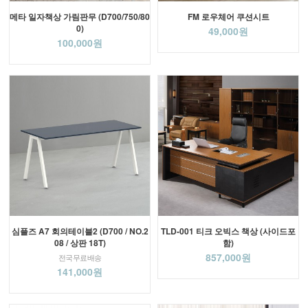
메타 일자책상 가림판무 (D700/750/80
FM 로우체어 쿠션시트
0)
49,000원
100,000원
심플즈 A7 회의테이블2 (D700 / NO.2
TLD-001 티크 오빅스 책상 (사이드포
08 / 상판 18T)
함)
857,000원
전국무료배송
141,000원