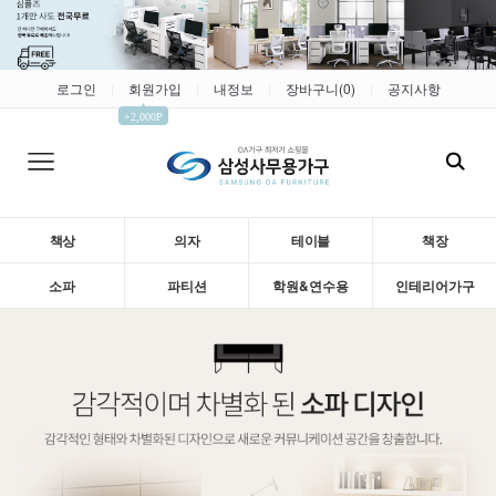
로그인
회원가입
내정보
장바구니(
0
)
공지사항
|
|
|
|
▲
+2,000P
책상
의자
테이블
책장
소파
파티션
학원&연수용
인테리어가구