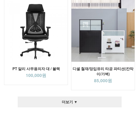
PT 알리 사무용의자 대 / 블랙
디셀 철재/망입유리 타공 파티션(칸막
이/가벽)
100,000원
85,000원
더보기 ▼