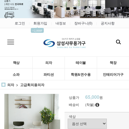
로그인
회원가입
내정보
장바구니(
0
)
공지사항
|
|
|
|
▲
+2,000P
책상
의자
테이블
책장
소파
파티션
학원&연수용
인테리어가구
의자
고급회의용의자
65,000
상품가
원
배송비
(착불)
색상