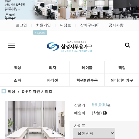
로그인
회원가입
내정보
장바구니(
0
)
공지사항
|
|
|
|
▲
+2,000P
책상
의자
테이블
책장
소파
파티션
학원&연수용
인테리어가구
책상
D-F 디자인 시리즈
99,000
상품가
원
배송비
(착불)
사이즈